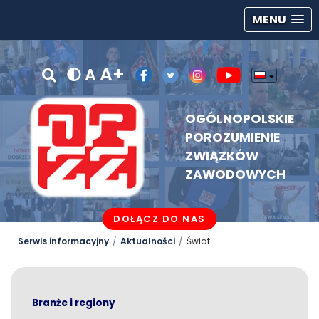
MENU
A+
A
OGÓLNOPOLSKIE
POROZUMIENIE
ZWIĄZKÓW
ZAWODOWYCH
DOŁĄCZ DO NAS
Serwis informacyjny
Aktualności
Świat
Branże i regiony