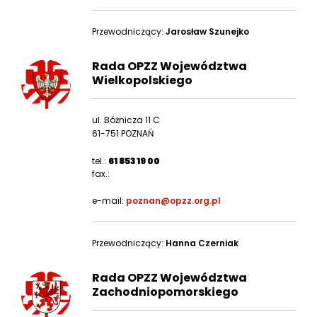
Przewodniczący:
Jarosław Szunejko
Rada OPZZ Województwa
Wielkopolskiego
ul. Bóżnicza 11 C
61-751 POZNAŃ
tel.:
61 853 19 00
fax.:
e-mail:
poznan@opzz.org.pl
Przewodniczący:
Hanna Czerniak
Rada OPZZ Województwa
Zachodniopomorskiego