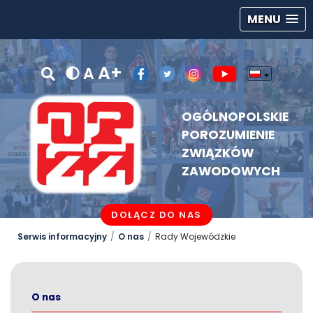
MENU
A+
A
OGÓLNOPOLSKIE
POROZUMIENIE
ZWIĄZKÓW
ZAWODOWYCH
DOŁĄCZ DO NAS
Serwis informacyjny
O nas
Rady Wojewódzkie
O nas