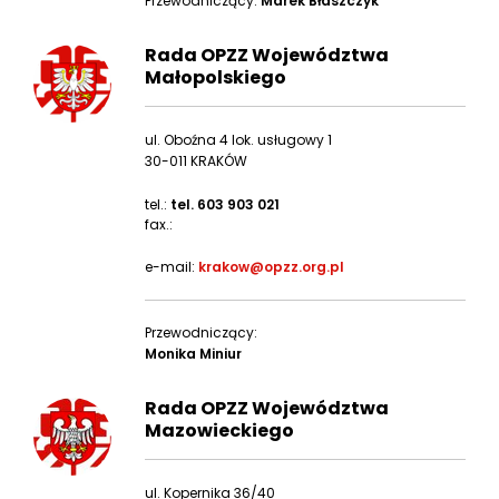
Przewodniczący:
Marek Błaszczyk
Rada OPZZ Województwa
Małopolskiego
ul. Oboźna 4 lok. usługowy 1
30-011 KRAKÓW
tel.:
tel. 603 903 021
fax.:
e-mail:
krakow@opzz.org.pl
Przewodniczący:
Monika Miniur
Rada OPZZ Województwa
Mazowieckiego
ul. Kopernika 36/40