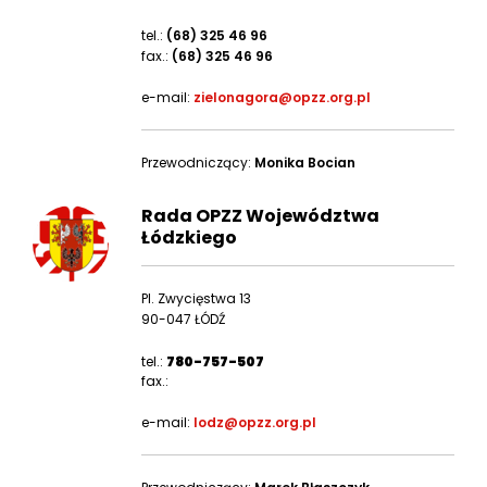
tel.:
(68) 325 46 96
fax.:
(68) 325 46 96
e-mail:
zielonagora@opzz.org.pl
Przewodniczący:
Monika Bocian
Rada OPZZ Województwa
Łódzkiego
Pl. Zwycięstwa 13
90-047 ŁÓDŹ
tel.:
780-757-507
fax.:
e-mail:
lodz@opzz.org.pl