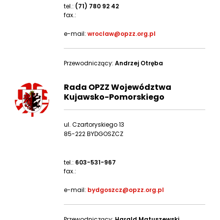
tel.:
(71) 780 92 42
fax.:
e-mail:
wroclaw@opzz.org.pl
Przewodniczący:
Andrzej Otręba
Rada OPZZ Województwa
Kujawsko-Pomorskiego
ul. Czartoryskiego 13
85-222 BYDGOSZCZ
tel.:
603-531-967
fax.:
e-mail:
bydgoszcz@opzz.org.pl
Przewodniczący:
Harald Matuszewski