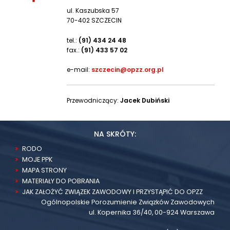
ul. Kaszubska 57
70-402 SZCZECIN
tel.:
(91) 434 24 48
fax.:
(91) 433 57 02
e-mail:
szczecin@opzz.org.pl
Przewodniczący:
Jacek Dubiński
NA SKRÓTY:
RODO
MOJE PPK
MAPA STRONY
MATERIAŁY DO POBRANIA
JAK ZAŁOŻYĆ ZWIĄZEK ZAWODOWY I PRZYSTĄPIĆ DO OPZZ
Ogólnopolskie Porozumienie Związków Zawodowych
ul. Kopernika 36/40, 00-924 Warszawa