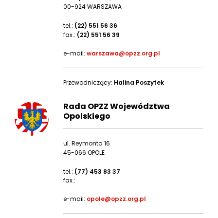
00-924 WARSZAWA
tel.:
(22) 551 56 36
fax.:
(22) 551 56 39
e-mail:
warszawa@opzz.org.pl
Przewodniczący:
Halina Poszytek
Rada OPZZ Województwa
Opolskiego
ul. Reymonta 16
45-066 OPOLE
tel.:
(77) 453 83 37
fax.:
e-mail:
opole@opzz.org.pl