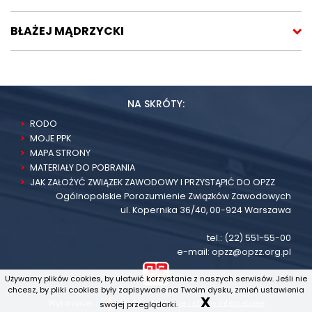
BŁAŻEJ MĄDRZYCKI
NA SKRÓTY:
RODO
MOJE PPK
MAPA STRONY
MATERIAŁY DO POBRANIA
JAK ZAŁOŻYĆ ZWIĄZEK ZAWODOWY I PRZYSTĄPIĆ DO OPZZ
Ogólnopolskie Porozumienie Związków Zawodowych
ul. Kopernika 36/40, 00-924 Warszawa
tel.:
(22) 551-55-00
e-mail:
opzz@opzz.org.pl
Używamy plików cookies, by ułatwić korzystanie z naszych serwisów. Jeśli nie
chcesz, by pliki cookies były zapisywane na Twoim dysku, zmień ustawienia
X
Wykonanie:
ESC SA
-
Aplikacje i strony internetowe
swojej przeglądarki.