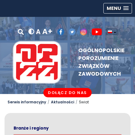
MENU
A+
A
OGÓLNOPOLSKIE
POROZUMIENIE
ZWIĄZKÓW
ZAWODOWYCH
DOŁĄCZ DO NAS
Serwis informacyjny
Aktualności
Świat
Branże i regiony