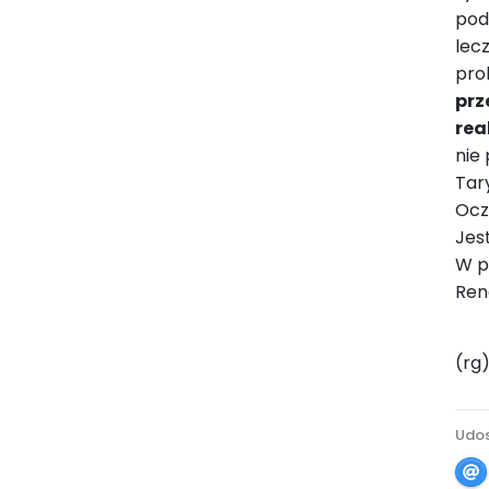
pod
lec
pro
prz
rea
nie
Tary
Ocz
Jes
W p
Ren
(rg
Udos