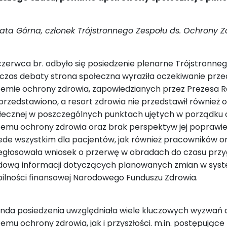
ata Górna, członek Trójstronnego Zespołu ds. Ochrony 
czerwca br. odbyło się posiedzenie plenarne Trójstronneg
czas debaty strona społeczna wyraziła oczekiwanie prz
temie ochrony zdrowia, zapowiedzianych przez Prezesa R
 przedstawiono, a resort zdrowia nie przedstawił również 
łecznej w poszczególnych punktach ujętych w porządku o
temu ochrony zdrowia oraz brak perspektyw jej poprawi
ede wszystkim dla pacjentów, jak również pracowników 
egłosowała wniosek o przerwę w obradach do czasu przyg
dową informacji dotyczących planowanych zmian w syst
bilności finansowej Narodowego Funduszu Zdrowia.
nda posiedzenia uwzględniała wiele kluczowych wyzwań
emu ochrony zdrowia, jak i przyszłości. m.in. postępujące 