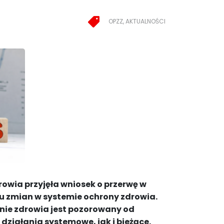
OPZZ, AKTUALNOŚCI
rowia przyjęła wniosek o przerwę
w
u zmian w systemie ochrony zdrowia.
onie zdrowia jest pozorowany od
 działania systemowe, jak i bieżące.