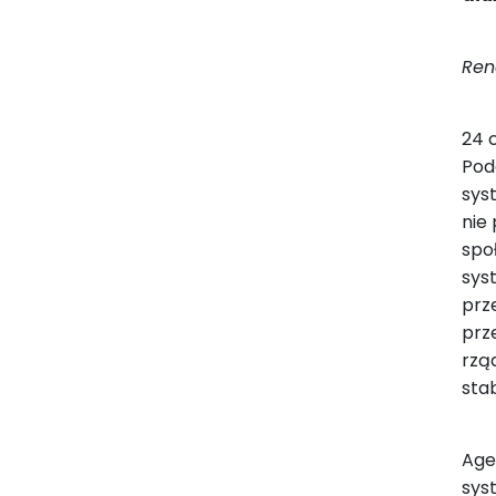
Ren
24 
Pod
sys
nie
spo
sys
prz
prz
rzą
sta
Age
syst