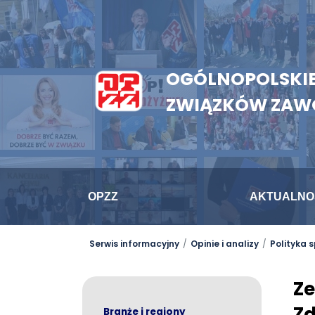
OGÓLNOPOLSKIE
ZWIĄZKÓW ZA
OPZZ
AKTUALNO
Serwis informacyjny
Opinie i analizy
Polityka 
Z
Z
Branże i regiony