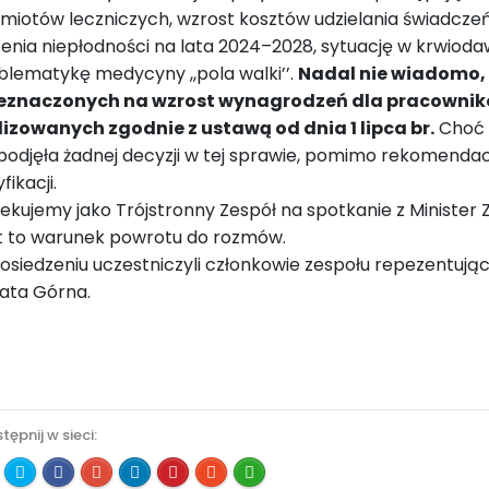
miotów leczniczych, wzrost kosztów udzielania świadcze
zenia niepłodności na lata 2024–2028, sytuację w krwiodaw
blematykę medycyny ,,pola walki’’.
N
adal nie wiadomo, 
eznaczonych na wzrost wynagrodzeń dla pracownik
lizowanych zgodnie z ustawą od dnia 1 lipca br.
Choć p
 podjęła żadnej decyzji w tej sprawie, pomimo rekomendac
fikacji.
ekujemy jako Trójstronny Zespół na spotkanie z Minister 
t to warunek powrotu do rozmów.
osiedzeniu uczestniczyli członkowie zespołu repezentując
ata Górna.
)
tępnij w sieci: