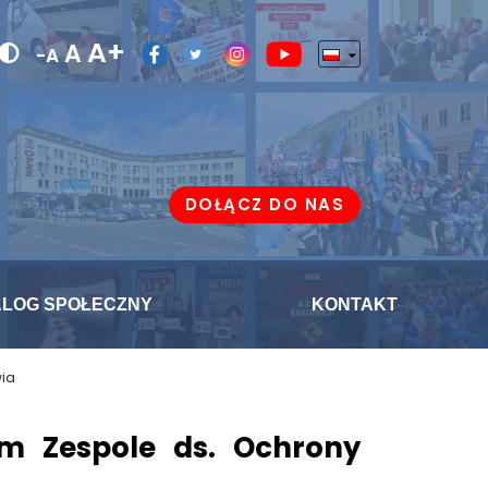
A+
A
-A
DOŁĄCZ DO NAS
ALOG SPOŁECZNY
KONTAKT
wia
m Zespole ds. Ochrony