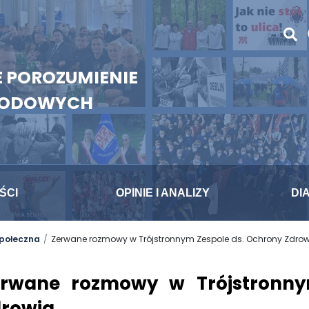
 POROZUMIENIE
WODOWYCH
ŚCI
OPINIE I ANALIZY
DI
społeczna
Zerwane rozmowy w Trójstronnym Zespole ds. Ochrony Zdro
erwane rozmowy w Trójstronny
drowia