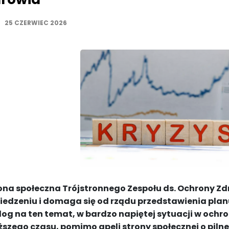
25 CZERWIEC 2026
ona społeczna Trójstronnego Zespołu ds. Ochrony Zd
iedzeniu i domaga się od rządu przedstawienia plan
log na ten temat, w bardzo napiętej sytuacji w ochr
ższego czasu, pomimo apeli strony społecznej o pilne