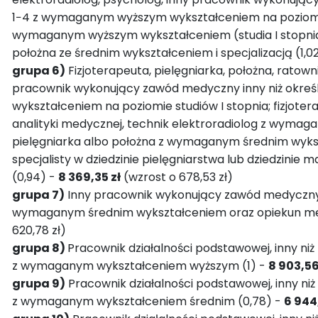
1−4 z wymaganym wyższym wykształceniem na poziomie
wymaganym wyższym wykształceniem (studia I stopnia) i
położna ze średnim wykształceniem i specjalizacją (1,0
grupa 6)
Fizjoterapeuta, pielęgniarka, położna, ratown
pracownik wykonujący zawód medyczny inny niż okreś
wykształceniem na poziomie studiów I stopnia; fizjote
analityki medycznej, technik elektroradiolog z wyma
pielęgniarka albo położna z wymaganym średnim wykszt
specjalisty w dziedzinie pielęgniarstwa lub dziedzinie
(0,94) -
8 369,35 zł
(wzrost o 678,53 zł)
grupa 7)
Inny pracownik wykonujący zawód medyczny in
wymaganym średnim wykształceniem oraz opiekun me
620,78 zł)
grupa 8)
Pracownik działalności podstawowej, inny 
z wymaganym wykształceniem wyższym (1) -
8 903,56
grupa 9)
Pracownik działalności podstawowej, inny n
z wymaganym wykształceniem średnim (0,78) -
6 944