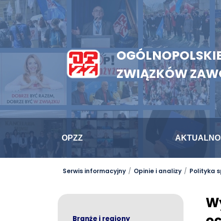
OGÓLNOPOLSKIE
ZWIĄZKÓW ZA
OPZZ
AKTUALNO
Serwis informacyjny
Opinie i analizy
Polityka 
W
oc
Branże i regiony