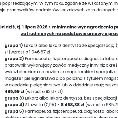
u poprzedzającym. W tym roku, zgodnie ze wskazanym 
sje pracowników podmiotów leczniczych zatrudnionych na
Od dziś, tj. 1 lipca 2026 r. minimalne wynagrodzeni
zatrudnionych na podstawie umowy o pra
grupa 1)
Lekarz albo lekarz dentysta ze specjalizacją 
zł (wzrost o 1 046,67 zł
grupa 2)
Farmaceuta, fizjoterapeuta, diagnosta laborat
pracownik wykonujący zawód medyczny inny niż określ
wykształceniem na poziomie magisterskim i specjaliza
magister pielęgniarstwa albo położna z tytułem magis
w dziedzinie pielęgniarstwa lub w dziedzinie mającej z
485,59 zł
(wzrost o 931,17 zł)
grupa 3)
Lekarz albo lekarz dentysta, bez specjalizacji 
grupa 4)
Stażysta (0,95) -
8 458,38 zł
(wzrost o 685,75
grupa 5)
Farmaceuta, fizjoterapeuta, diagnosta laborat
elektroradiolog, psycholog, inny pracownik wykonujący