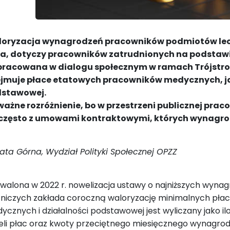
oryzacja wynagrodzeń pracowników podmiotów lecz
ca, dotyczy pracowników zatrudnionych na podstaw
racowana w dialogu społecznym w ramach Trójstro
jmuje płace etatowych pracowników medycznych, ja
stawowej.
ważne rozróżnienie, bo w przestrzeni publicznej pra
 często z umowami kontraktowymi, których wynagrod
ata Górna, Wydział Polityki Społecznej OPZZ
walona w 2022 r. nowelizacja ustawy o najniższych wyn
zniczych zakłada coroczną waloryzację minimalnych płac
ycznych i działalności podstawowej jest wyliczany jako 
eli płac oraz kwoty przeciętnego miesięcznego wynagro