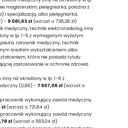
 magisterskim; pielęgniarka, położna z
 specjalizacją, albo pielęgniarka,
2) -
9 081,63 zł
(wzrost o 736,28 zł)
ik medyczny, technik elektroradiolog, inny
lony w lp. 1–5 z wymaganym wyższym
rapeuta, ratownik medyczny, technik
ganym średnim wykształceniem albo
ałceniem, która nie posiada tytułu
 mającej zastosowanie w ochronie zdrowia
ny niż określony w lp. 1–6 z
dyczny (0,86) -
7 657,06 zł
(wzrost o
niż pracownik wykonujący zawód medyczny
 zł
(wzrost o 721,84 zł)
iż pracownik wykonujący zawód medyczny
,78 zł
(wzrost o 563,04 zł)