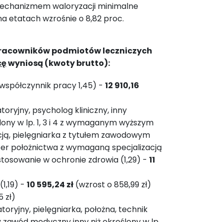
mechanizmem waloryzacji minimalne
 etatach wzrośnie o 8,82 proc.
a pracowników podmiotów leczniczych
cę
wyniosą (kwoty brutto):
(współczynnik pracy 1,45) -
12 910,16
oryjny, psycholog kliniczny, inny
ony w lp. 1, 3 i 4 z wymaganym wyższym
cją, pielęgniarka z tytułem zawodowym
ter położnictwa z wymaganą specjalizacją
astosowanie w ochronie zdrowia (1,29) -
11
(1,19) -
10 595,24 zł
(wzrost o 858,99 zł)
 zł)
oryjny, pielęgniarka, położna, technik
 zawód medyczny inny niż określony w lp.