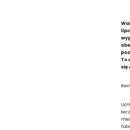
Wal
lip
wyp
obe
pod
To 
się
Ren
Uch
lec
med
tab