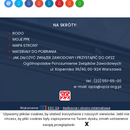
NA SKRÓTY:
RODO
MOJE PPK
MAPA STRONY
MATERIAŁY DO POBRANIA
JAK ZAŁOŻYĆ ZWIĄZEK ZAWODOWY I PRZYSTĄPIĆ DO OPZZ
Ogólnopolskie Porozumienie Związków Zawodowych
ul. Kopernika 36/40, 00-924 Warszawa
tel.:
(22) 551-55-00
e-mail:
opzz@opzz.org.pl
Wykonanie:
ESC SA
-
Aplikacje i strony internetowe
Używamy plików cookies, by ułatwić korzystanie z naszych serwisów. Jeśli nie
chcesz, by pliki cookies były zapisywane na Twoim dysku, zmień ustawienia
X
swojej przeglądarki.