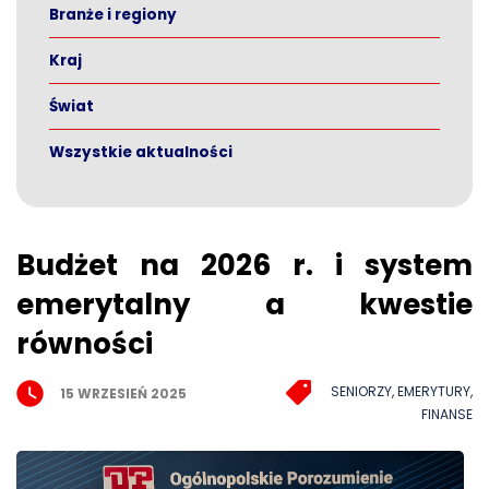
Branże i regiony
Kraj
Świat
Wszystkie aktualności
Budżet na 2026 r. i system
emerytalny a kwestie
równości
SENIORZY
,
EMERYTURY
,
15 WRZESIEŃ 2025
FINANSE