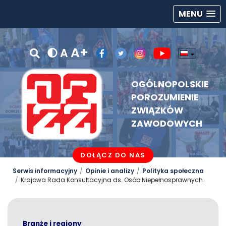
MENU
A+
A
OGÓLNOPOLSKIE
POROZUMIENIE
ZWIĄZKÓW
ZAWODOWYCH
DOŁĄCZ DO NAS
Serwis informacyjny
Opinie i analizy
Polityka społeczna
Krajowa Rada Konsultacyjna ds. Osób Niepełnosprawnych
Branże i regiony