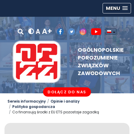
MENU
A+
A
OGÓLNOPOLSKIE
POROZUMIENIE
ZWIĄZKÓW
ZAWODOWYCH
DOŁĄCZ DO NAS
Serwis informacyjny
Opinie i analizy
Polityka gospodarcza
Co finansują środki z EU ETS pozostaje zagadką