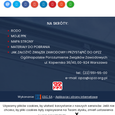
NA SKRÓTY:
RODO
MOJE PPK
MAPA STRONY
MATERIAŁY DO POBRANIA
JAK ZAŁOŻYĆ ZWIĄZEK ZAWODOWY I PRZYSTĄPIĆ DO OPZZ
Ogólnopolskie Porozumienie Związków Zawodowych
ul. Kopernika 36/40, 00-924 Warszawa
tel.:
(22) 551-55-00
e-mail:
opzz@opzz.org.pl
Wykonanie:
ESC SA
-
Aplikacje i strony internetowe
Używamy plików cookies, by ułatwić korzystanie z naszych serwisów. Jeśli nie
chcesz, by pliki cookies były zapisywane na Twoim dysku, zmień ustawienia
X