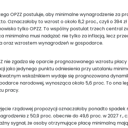
tego OPZZ postuluje, aby minimalne wynagrodzenie za prac
to. Oznaczałoby to wzrost o około 8,2 proc., czyli o 394 zł (
nowisko tylko OPZZ. To wspólny postulat trzech central z
ca minimalna musi nadążać nie tylko za inflacją, lecz pr
ia oraz wzrostem wynagrodzeń w gospodarce.
Z nie zgadza się oparcie prognozowanego wzrostu płacy 
lacji jako jedynego punktu odniesienia przy ustalaniu min
kwatnym wskaźnikiem wydaje się prognozowana dynamik
podarce narodowej, wynosząca około 5,6 proc. To ona le
ku pracy.
yjęcie rządowej propozycji oznaczałoby ponadto spadek r
agrodzenia z 50,9 proc. obecnie do 49,6 proc. w 2027 r., c
aźny sygnał, że osoby otrzymujące płacę minimalną mają