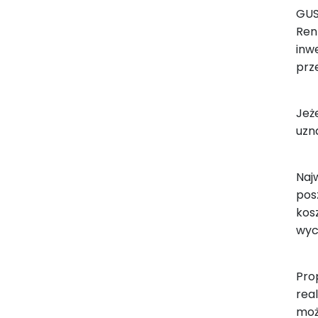
GUS
Ren
inw
prz
Jeż
uzn
Naj
pos
kos
wyc
Pro
rea
moż