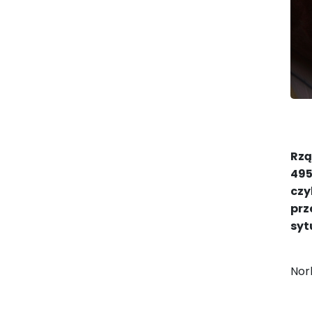
Rzą
495
czy
prz
syt
Nor