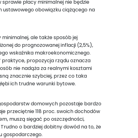
w sprawie płacy minimalnej nie będzie
m ustawowego obowiązku ciążącego na
minimalnej, ale także sposób jej
onej do prognozowanej inflacji (2,5%),
nego wskaźnika makroekonomicznego.
W praktyce, propozycja rządu oznacza
posób nie nadąża za realnymi kosztami
sną znacznie szybciej, przez co taka
łębi ich trudne warunki bytowe.
u gospodarstw domowych pozostaje bardzo
je przeciętnie 118 proc. swoich dochodów
cem, muszą sięgać po oszczędności,
 Trudno o bardziej dobitny dowód na to, że
tu gospodarczego.