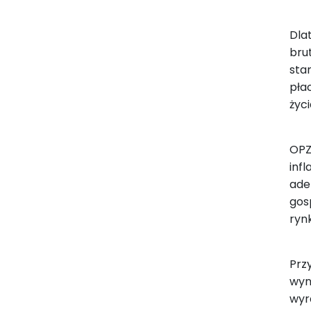
Dla
brut
sta
pła
życ
OPZ
inf
ade
gos
ryn
Prz
wyn
wyr