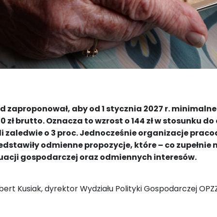
d zaproponował, aby od 1 stycznia 2027 r. minimaln
0 zł brutto. Oznacza to wzrost o 144 zł w stosunku do
li zaledwie o 3 proc. Jednocześnie organizacje pra
edstawiły odmienne propozycje, które – co zupełnie n
uacji gospodarczej oraz odmiennych interesów.
bert Kusiak, dyrektor Wydziału Polityki Gospodarczej OPZ