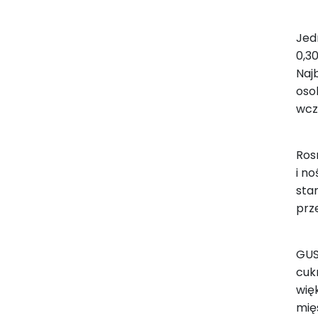
Jed
0,3
Naj
oso
wcze
Ros
i n
sta
prz
GUS
cukr
wię
mię