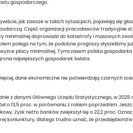
ostu gospodarczego.
ywiście, jak zawsze w takich sytuacjach, pojawiają się gł
podarczą. Część organizacji pracodawców tradycyjnie str
cy minimalnej doprowadzi do katastrofy i masowych zwoln
blem polega na tym, że podobne prognozy słyszeliśmy już n
wyżce płacy minimalnej. Tymczasem polska gospodarka nie 
grona
największych gospodarek świata.
więcej, dane ekonomiczne nie potwierdzają czarnych sc
dnie z danymi Głównego Urzędu Statystycznego, w 2025 r.
ósł o 13,5 proc. w porównaniu z rokiem poprzednim. Jesz
kowy. Zysk netto banków zwiększył się o 22,2 proc. Oznac
rej koniunktury, dlatego trudno uznać, że przedsiębiorstw