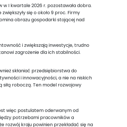
 w I kwartale 2026 r. pozostawała dobra.
zwiększyły się o około 9 proc. Firmy
zypomina obrazu gospodarki stojącej nad
ntowność i zwiększają inwestycje, trudno
nowi zagrożenie dla ich stabilności.
wnież skłaniać przedsiębiorstwa do
ności i innowacyjności, a nie na niskich
ą siłą roboczą. Ten model rozwojowy
 jest więc postulatem oderwanym od
między potrzebami pracowników a
e rozwój kraju powinien przekładać się na