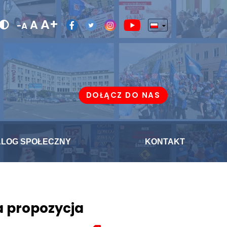
A+
A
-A
DOŁĄCZ DO NAS
ALOG SPOŁECZNY
KONTAKT
a propozycja