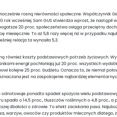
nocześnie rosną nierówności społeczne. Współczynnik Gin
00 rok wcześniej. Sam GUS stwierdza wprost, że nastąpił
bogatsze 20 proc. społeczeństwa osiąga przeciętny doch
bę miesięcznie. To aż 5,8 razy więcej niż w przypadku naj
śniej relacja ta wynosiła 5,3.
ną również koszty podstawowych potrzeb życiowych. Wy
ośnikami energii pochłaniają już 20 proc. wszystkich w
nowi kolejne 25 proc. budżetu. Oznacza to, że niemal p
eznaczana jest na zaspokojenie najbardziej elementarnyc
 odnotowuje ponadto spadek spożycia wielu podstawow
u spadło o 14,5 proc., tłuszczów roślinnych o 4,8 proc., a p
kszej dbałości o zdrowie. To efekt zaciskania pasa. Naju
sa, warzyw, owoców czy produktów mlecznych dlatego, że 