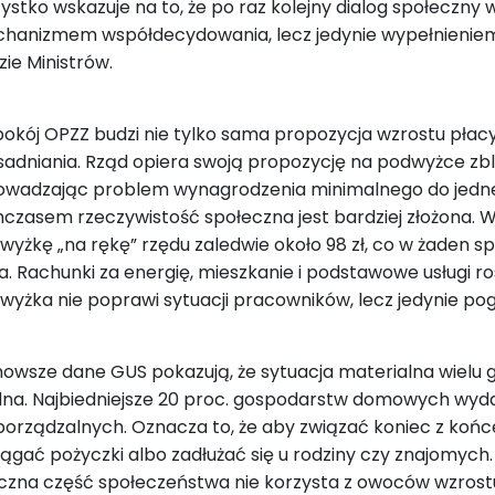
ystko wskazuje na to, że po raz kolejny dialog społeczny 
hanizmem współdecydowania, lecz jedynie wypełnienie
zie Ministrów.
pokój OPZZ budzi nie tylko sama propozycja wzrostu płacy 
sadniania. Rząd opiera swoją propozycję na podwyżce zbliż
owadzając problem wynagrodzenia minimalnego do jed
czasem rzeczywistość społeczna jest bardziej złożona. 
wyżkę „na rękę” rzędu zaledwie około 98 zł, co w żaden s
ia. Rachunki za energię, mieszkanie i podstawowe usługi ro
wyżka nie poprawi sytuacji pracowników, lecz jedynie pog
nowsze dane GUS pokazują, że sytuacja materialna wiel
dna. Najbiedniejsze 20 proc. gospodarstw domowych wyda
porządzalnych. Oznacza to, że aby związać koniec z koń
iągać pożyczki albo zadłużać się u rodziny czy znajomych.
czna część społeczeństwa nie korzysta z owoców wzros