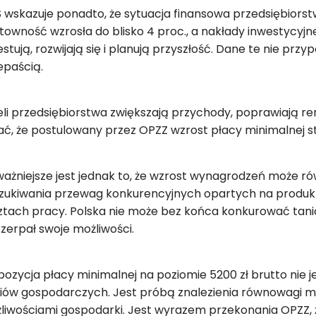
 wskazuje ponadto, że sytuacja finansowa przedsiębiorstw
towność wzrosła do blisko 4 proc., a nakłady inwestycyjne 
estują, rozwijają się i planują przyszłość. Dane te nie pr
epaścią.
eli przedsiębiorstwa zwiększają przychody, poprawiają re
ać, że postulowany przez OPZZ wzrost płacy minimalnej sta
ważniejsze jest jednak to, że wzrost wynagrodzeń może ró
zukiwania przewag konkurencyjnych opartych na produktyw
ztach pracy. Polska nie może bez końca konkurować tani
zerpał swoje możliwości.
pozycja płacy minimalnej na poziomie 5200 zł brutto nie
liów gospodarczych. Jest próbą znalezienia równowagi 
liwościami gospodarki. Jest wyrazem przekonania OPZZ, ż