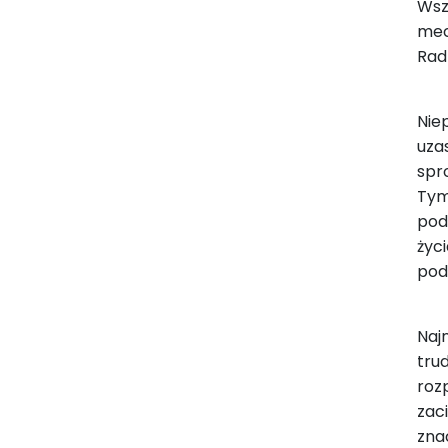
Wsz
mec
Rad
Nie
uza
spr
Tym
pod
życ
pod
Naj
tru
roz
zac
zna