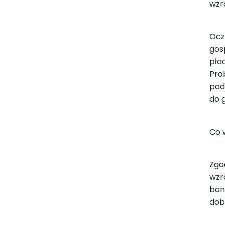
wzr
Ocz
gos
pła
Pro
pod
do 
Co 
Zgo
wzr
ban
dob