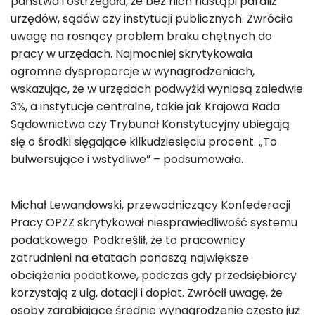
państwa i ostrzegała, że bez nich nastąpi paraliż
urzędów, sądów czy instytucji publicznych. Zwróciła
uwagę na rosnący problem braku chętnych do
pracy w urzędach. Najmocniej skrytykowała
ogromne dysproporcje w wynagrodzeniach,
wskazując, że w urzędach podwyżki wyniosą zaledwie
3%, a instytucje centralne, takie jak Krajowa Rada
Sądownictwa czy Trybunał Konstytucyjny ubiegają
się o środki sięgające kilkudziesięciu procent. „To
bulwersujące i wstydliwe” – podsumowała.
Michał Lewandowski, przewodniczący Konfederacji
Pracy OPZZ skrytykował niesprawiedliwość systemu
podatkowego. Podkreślił, że to pracownicy
zatrudnieni na etatach ponoszą największe
obciążenia podatkowe, podczas gdy przedsiębiorcy
korzystają z ulg, dotacji i dopłat. Zwrócił uwagę, że
osoby zarabiające średnie wynagrodzenie często już