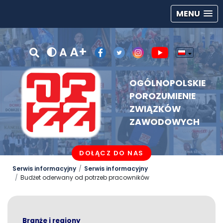
MENU
A+
A
OGÓLNOPOLSKIE
POROZUMIENIE
ZWIĄZKÓW
ZAWODOWYCH
DOŁĄCZ DO NAS
Serwis informacyjny
Serwis informacyjny
Budżet oderwany od potrzeb pracowników
Branże i regiony