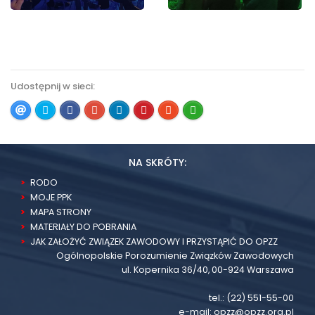
Udostępnij w sieci:
NA SKRÓTY:
RODO
MOJE PPK
MAPA STRONY
MATERIAŁY DO POBRANIA
JAK ZAŁOŻYĆ ZWIĄZEK ZAWODOWY I PRZYSTĄPIĆ DO OPZZ
Ogólnopolskie Porozumienie Związków Zawodowych
ul. Kopernika 36/40, 00-924 Warszawa
tel.:
(22) 551-55-00
e-mail:
opzz@opzz.org.pl