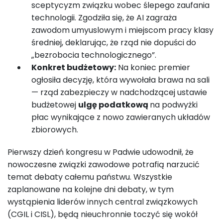
sceptycyzm związku wobec ślepego zaufania
technologii. Zgodziła się, że AI zagraża
zawodom umyuslowym i miejscom pracy klasy
średniej, deklarując, że rząd nie dopuści do
„bezrobocia technologicznego”.
Konkret budżetowy:
Na koniec premier
ogłosiła decyzję, która wywołała brawa na sali
— rząd zabezpieczy w nadchodzącej ustawie
budżetowej
ulgę podatkową
na podwyżki
płac wynikające z nowo zawieranych układów
zbiorowych.
Pierwszy dzień kongresu w Padwie udowodnił, że
nowoczesne związki zawodowe potrafią narzucić
temat debaty całemu państwu. Wszystkie
zaplanowane na kolejne dni debaty, w tym
wystąpienia liderów innych central związkowych
(CGIL i CISL), będą nieuchronnie toczyć się wokół