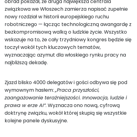
obrad pokazał, że druga największa centrala
związkowa we Włoszech zamierza napisać zupełnie
nowy rozdział w historii europejskiego ruchu
robotniczego — łącząc technologiczną awangardę z
bezkompromisową walką o ludzkie życie. Wszystko
wskazuje na to, że cały trzydniowy kongres będzie się
toczył wokół tych kluczowych tematów,
wyznaczając azymut dla włoskiego rynku pracy na
najbliższą dekadę.
Zjazd blisko 4000 delegatów i gości odbywa się pod
wymownym hasłem:
„Praca przyszłości,
zaangażowanie teraźniejszości. Innowacja, ludzie i
prawa w erze AI”
. Wyznacza ono nową, cyfrową
doktrynę związku, wokół której skupią się wszystkie
kolejne panele dyskusyjne.