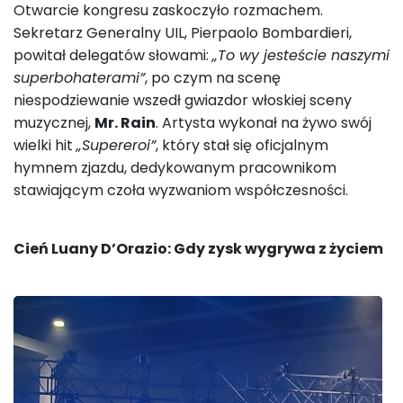
Otwarcie kongresu zaskoczyło rozmachem.
Sekretarz Generalny UIL, Pierpaolo Bombardieri,
powitał delegatów słowami:
„To wy jesteście naszymi
superbohaterami”
, po czym na scenę
niespodziewanie wszedł gwiazdor włoskiej sceny
muzycznej,
Mr. Rain
. Artysta wykonał na żywo swój
wielki hit
„Supereroi”
, który stał się oficjalnym
hymnem zjazdu, dedykowanym pracownikom
stawiającym czoła wyzwaniom współczesności.
Cień Luany D’Orazio: Gdy zysk wygrywa z życiem