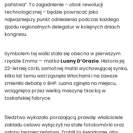
państwa”. To zagadnienie – obok rewolucji
technologicznej – będzie powracać jako
najważniejszy punkt odniesienia podczas każdego
zjazdu regionalnych delegatur w kolejnych dniach
kongresu.
Symbolem tej walki stała się obecna w pierwszym
rzędzie Emma — matka
Luany D’Orazio
. Historia jej
22-letniej córki, samotnej matki wychowującej synka,
kilka lat temu wstrząsnęła Włochami i na zawsze
zmieniła debatę o BHP. Luana zginęła na miejscu,
wciągnięta przez wielką maszynę tkacką w
toskańskiej fabryce.
Śledztwo wykazało porażającą prawdę: właściciele
zakładu celowo wyłączyli na stałe fotokomórki oraz
osłony bezpieczeństwa. Zrobili to świadomie, aby