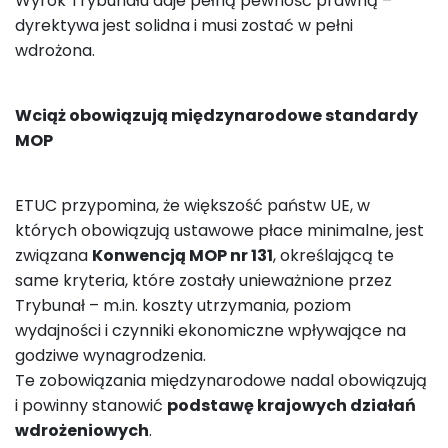
Wyrok Trybunału daje pełną pewność prawną –
dyrektywa jest solidna i musi zostać w pełni
wdrożona.
Wciąż obowiązują międzynarodowe standardy
MOP
ETUC przypomina, że większość państw UE, w
których obowiązują ustawowe płace minimalne, jest
związana
Konwencją MOP nr 131
, określającą te
same kryteria, które zostały unieważnione przez
Trybunał – m.in. koszty utrzymania, poziom
wydajności i czynniki ekonomiczne wpływające na
godziwe wynagrodzenia.
Te zobowiązania międzynarodowe nadal obowiązują
i powinny stanowić
podstawę krajowych działań
wdrożeniowych
.