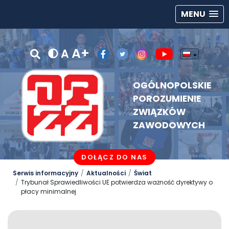
MENU
A+
A
OGÓLNOPOLSKIE
POROZUMIENIE
ZWIĄZKÓW
ZAWODOWYCH
DOŁĄCZ DO NAS
Serwis informacyjny
Aktualności
Świat
Trybunał Sprawiedliwości UE potwierdza ważność dyrektywy o
płacy minimalnej