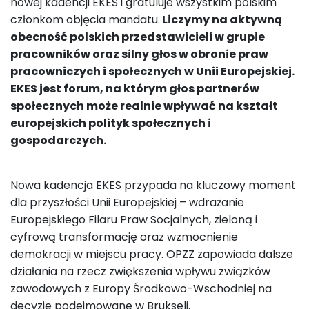
nowej kadencji EKES i gratuluje wszystkim polskim
członkom objęcia mandatu.
L
iczymy na aktywną
obecność polskich przedstawicieli w grupie
pracowników oraz silny głos w obronie praw
pracowniczych i społecznych w Unii Europejskiej.
EKES jest forum, na którym głos partnerów
społecznych może realnie wpływać na kształt
europejskich polityk społecznych i
gospodarczych.
Nowa kadencja EKES przypada na kluczowy moment
dla przyszłości Unii Europejskiej – wdrażanie
Europejskiego Filaru Praw Socjalnych, zieloną i
cyfrową transformację oraz wzmocnienie
demokracji w miejscu pracy. OPZZ zapowiada dalsze
działania na rzecz zwiększenia wpływu związków
zawodowych z Europy Środkowo-Wschodniej na
decyzje podejmowane w Brukseli.