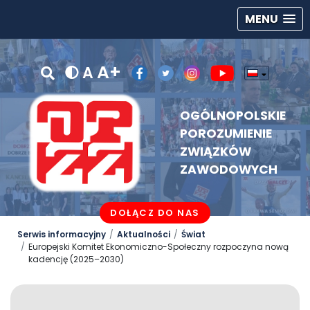
MENU
A+
A
OGÓLNOPOLSKIE
POROZUMIENIE
ZWIĄZKÓW
ZAWODOWYCH
DOŁĄCZ DO NAS
Serwis informacyjny
Aktualności
Świat
Europejski Komitet Ekonomiczno-Społeczny rozpoczyna nową
kadencję (2025–2030)