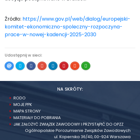
Źródło:
https://www.gov.pl/web/dialog/europejski-
komitet-ekonomiczno-spoleczny-rozpoczyna-
prace-w-nowej-kadencji-2025-2030
Udostępnij w sieci:
NA SKRÓTY:
RODO
MOJE PPK
MAPA STRONY
MATERIAŁY DO POBRANIA
JAK ZAŁOŻYĆ ZWIĄZEK ZAWODOWY I PRZYSTĄPIĆ DO OPZZ
Ogólnopolskie Porozumienie Związków Zawodowych
ul. Kopernika 36/40, 00-924 Warszawa