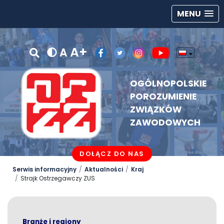
MENU
A+
A
OGÓLNOPOLSKIE
POROZUMIENIE
ZWIĄZKÓW
ZAWODOWYCH
DOŁĄCZ DO NAS
Serwis informacyjny
Aktualności
Kraj
Strajk Ostrzegawczy ZUS
Branże i regiony