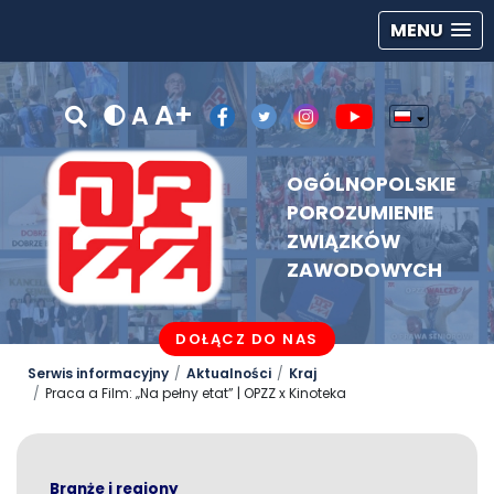
MENU
A+
A
OGÓLNOPOLSKIE
POROZUMIENIE
ZWIĄZKÓW
ZAWODOWYCH
DOŁĄCZ DO NAS
Serwis informacyjny
Aktualności
Kraj
Praca a Film: „Na pełny etat” | OPZZ x Kinoteka
Branże i regiony