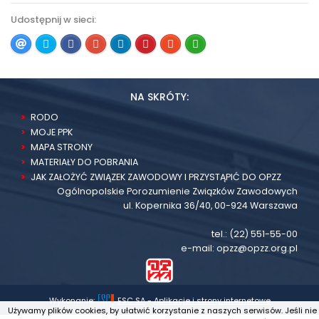
Udostępnij w sieci:
NA SKRÓTY:
RODO
MOJE PPK
MAPA STRONY
MATERIAŁY DO POBRANIA
JAK ZAŁOŻYĆ ZWIĄZEK ZAWODOWY I PRZYSTĄPIĆ DO OPZZ
Ogólnopolskie Porozumienie Związków Zawodowych
ul. Kopernika 36/40, 00-924 Warszawa
tel.:
(22) 551-55-00
e-mail:
opzz@opzz.org.pl
Wykonanie:
ESC SA
-
Aplikacje i strony internetowe
Używamy plików cookies, by ułatwić korzystanie z naszych serwisów. Jeśli nie