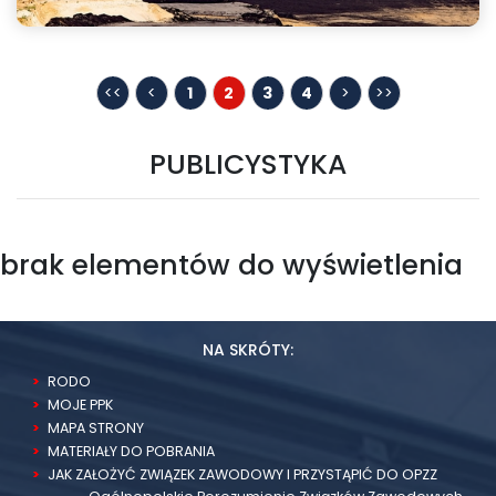
Rozmowy w RDS na temat KPEiK
<<
<
1
2
3
4
>
>>
PUBLICYSTYKA
brak elementów do wyświetlenia
NA SKRÓTY:
RODO
MOJE PPK
MAPA STRONY
MATERIAŁY DO POBRANIA
JAK ZAŁOŻYĆ ZWIĄZEK ZAWODOWY I PRZYSTĄPIĆ DO OPZZ