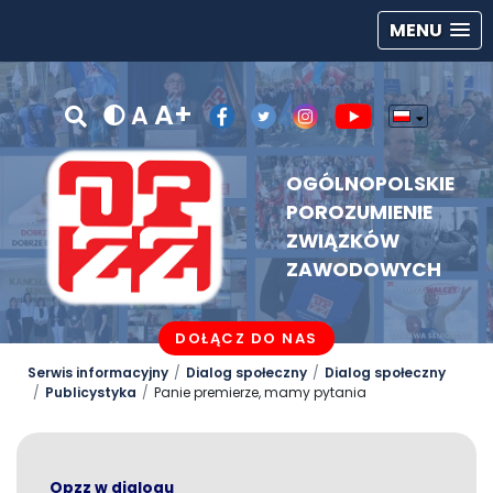
MENU
A+
A
OGÓLNOPOLSKIE
POROZUMIENIE
ZWIĄZKÓW
ZAWODOWYCH
DOŁĄCZ DO NAS
Serwis informacyjny
Dialog społeczny
Dialog społeczny
Publicystyka
Panie premierze, mamy pytania
Opzz w dialogu